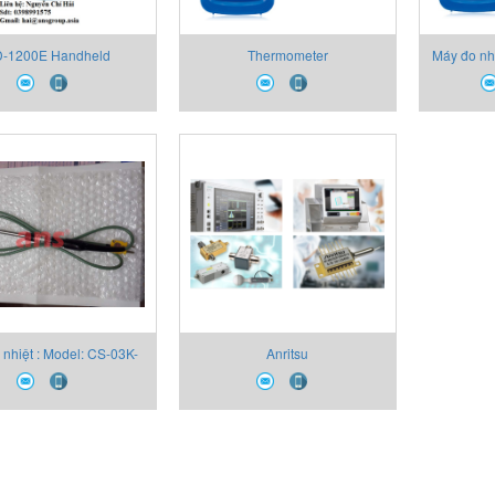
-1200E Handheld
Thermometer
Máy đo nhi
ermometer Anritsu,
eld Thermometer HD-
E Anritsu Viet Nam,
itsu Đại Lý Việt Nam
 nhiệt : Model: CS-03K-
Anritsu
TC1-ANP, hãng Anritsu
VietNam