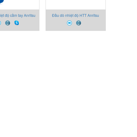
ệt độ cầm tay Anritsu
Đầu dò nhiệt độ HTT Anritsu
Viet Nam