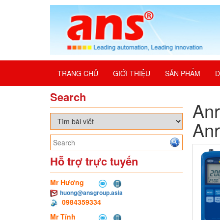
TRANG CHỦ
GIỚI THIỆU
SẢN PHẨM
D
Search
Anr
Anr
Hỗ trợ trực tuyến
Mr Hương
huong@ansgroup.asia
0984359334
Mr Tính