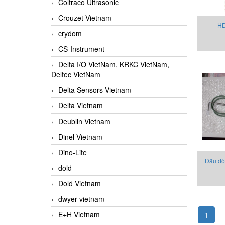
Coltraco Ultrasonic
Crouzet Vietnam
HD
crydom
Th
CS-Instrument
Handh
Delta I/O VietNam, KRKC VietNam,
1200
Deltec VietNam
Anr
Delta Sensors Vietnam
Delta Vietnam
Deublin Vietnam
Dinel Vietnam
Dino-Lite
Đầu dò
dold
010-1-
Dold Vietnam
dwyer vietnam
E+H Vietnam
1