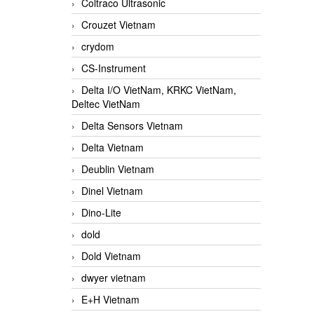
Coltraco Ultrasonic
Crouzet Vietnam
crydom
CS-Instrument
Delta I/O VietNam, KRKC VietNam,
Deltec VietNam
Delta Sensors Vietnam
Delta Vietnam
Deublin Vietnam
Dinel Vietnam
Dino-Lite
dold
Dold Vietnam
dwyer vietnam
E+H Vietnam