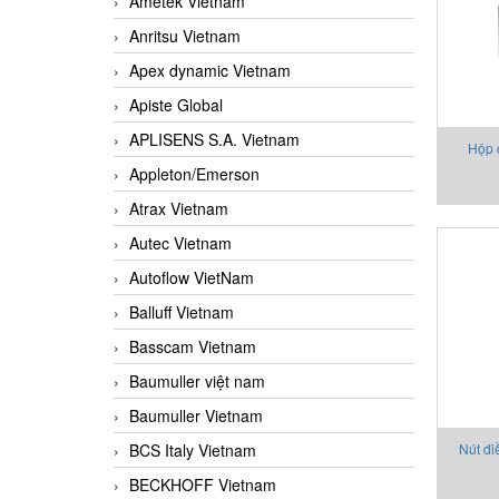
Ametek Vietnam
Anritsu Vietnam
Apex dynamic Vietnam
Apiste Global
APLISENS S.A. Vietnam
Hộp 
Appleton/Emerson
Atrax Vietnam
Autec Vietnam
Autoflow VietNam
Balluff Vietnam
Basscam Vietnam
Baumuller việt nam
Baumuller Vietnam
BCS Italy Vietnam
Nút đi
MTVS0
BECKHOFF Vietnam