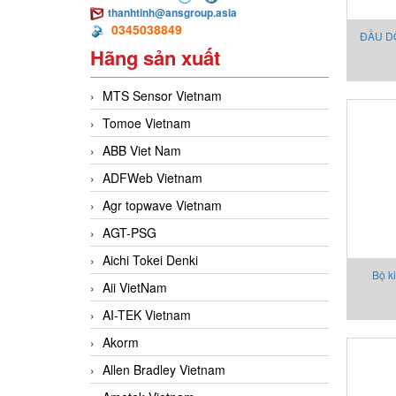
thanhtinh@ansgroup.asia
0345038849
ĐẦU DÒ
Hãng sản xuất
MTS Sensor Vietnam
Tomoe Vietnam
ABB Viet Nam
ADFWeb Vietnam
Agr topwave Vietnam
AGT-PSG
Aichi Tokei Denki
Bộ ki
Aii VietNam
MTN/8
AI-TEK Vietnam
Akorm
Allen Bradley Vietnam