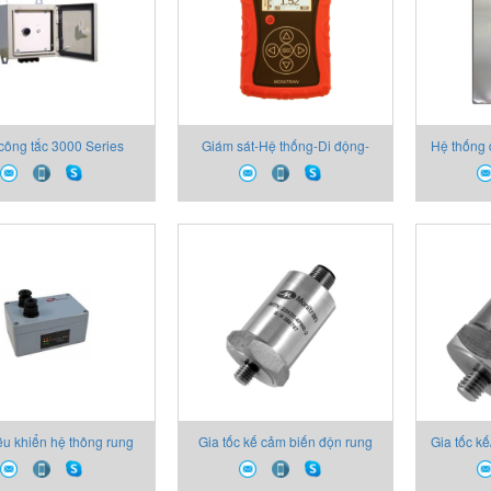
công tắc 3000 Series
Giám sát-Hệ thống-Di động-
Hệ thống 
Monitran Vietnam
Máy đo độ rung MTN/VM220
Mon
Monitran Vietnam
ều khiển hệ thông rung
Gia tốc kế cảm biến độn rung
Gia tốc kế
004 Monitran Vietnam
cho mục đích đặc biệt
độ rung M