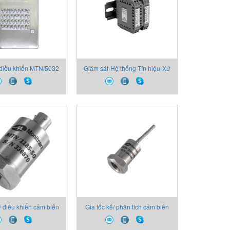
điều khiển MTN/5032
Giám sát-Hệ thống-Tín hiệu-Xử
itran Vietnam
lý MTN/8006, TC Monitran
Vietnam
/ điều khiển cảm biến
Gia tốc kế/ phân tích cảm biến
TN/1185, C Monitran
độ rung MTN/1100, C Monitran