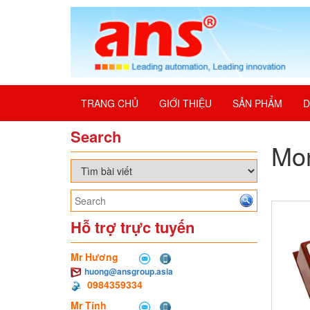
TRANG CHỦ
GIỚI THIỆU
SẢN PHẨM
D
Search
Mon
Hỗ trợ trực tuyến
Mr Hương
huong@ansgroup.asia
0984359334
Mr Tính