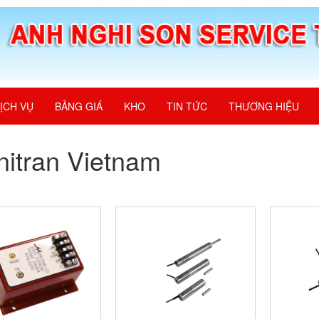
ỊCH VỤ
BẢNG GIÁ
KHO
TIN TỨC
THƯƠNG HIỆU
itran Vietnam