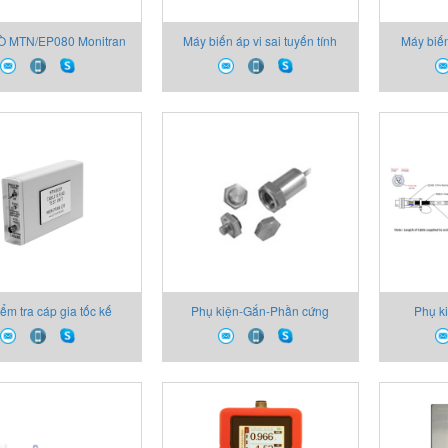
 MTN/EP080 Monitran
Máy biến áp vi sai tuyến tính
Máy biến
Vietnam
AC LVDT with M6 Monitran
AC LVDT
Vietnam
ểm tra cáp gia tốc kế
Phụ kiện-Gắn-Phần cứng
Phụ ki
301 Monitran Vietnam
Monitran Vietnam
MTN/CA41