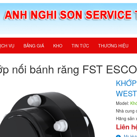
ỊCH VỤ
BẢNG GIÁ
KHO
TIN TỨC
THƯƠNG HIỆU
p nối bánh răng FST ESCO
KHỚP
WEST
Model:
Khớ
Nhà cung 
Hãng sản 
Liên h
Mr Hư