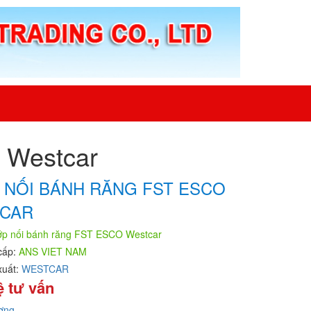
 Westcar
 NỐI BÁNH RĂNG FST ESCO
CAR
p nối bánh răng FST ESCO Westcar
cấp:
ANS VIET NAM
xuất:
WESTCAR
ệ tư vấn
ơng