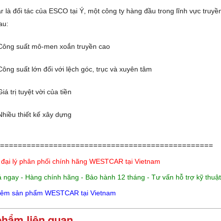
r là đối tác của ESCO tại Ý, một công ty hàng đầu trong lĩnh vực truy
au:
Công suất mô-men xoắn truyền cao
Công suất lớn đối với lệch góc, trục và xuyên tâm
Giá trị tuyệt vời của tiền
Nhiều thiết kế xây dựng
================================================
 đại lý phân phối chính hãng WESTCAR tại Vietnam
á ngay - Hàng chính hãng - Bảo hành 12 tháng - Tư vấn hỗ trợ kỹ thuậ
hêm sản phẩm WESTCAR tại Vietnam
phẩm liên quan