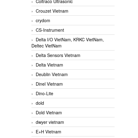
Coltraco Ultrasonic
Crouzet Vietnam
crydom
CS-Instrument
Delta I/O VietNam, KRKC VietNam,
Deltec VietNam
Delta Sensors Vietnam
Delta Vietnam
Deublin Vietnam
Dinel Vietnam
Dino-Lite
dold
Dold Vietnam
dwyer vietnam
E+H Vietnam