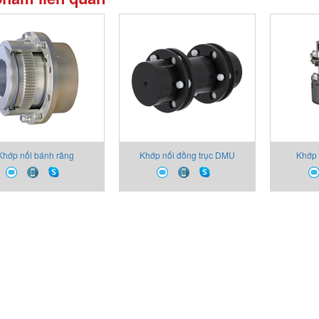
Khớp nối bánh răng
Khớp nối đồng trục DMU
Khớp 
TOGEAR RE Westcar
ESCO Westcar
Rotodisc