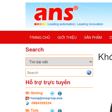
TRANG CHỦ
GIỚI THIỆU
SẢN PHẨM
D
Search
Khớ
Hỗ trợ trực tuyến
Mr Hương
huong@ansgroup.asia
0984359334
Mr Tính