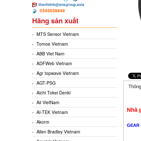
thanhtinh@ansgroup.asia
0345038849
Hãng sản xuất
MTS Sensor Vietnam
Tomoe Vietnam
ABB Viet Nam
ADFWeb Vietnam
Agr topwave Vietnam
AGT-PSG
Thông
Aichi Tokei Denki
Aii VietNam
Nhà 
AI-TEK Vietnam
Akorm
GEAR 
Allen Bradley Vietnam