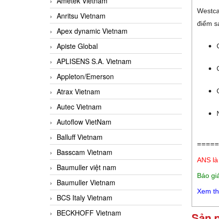
Ametek Vietnam
Westca
Anritsu Vietnam
điểm s
Apex dynamic Vietnam
Apiste Global
APLISENS S.A. Vietnam
Appleton/Emerson
Atrax Vietnam
Autec Vietnam
Autoflow VietNam
Balluff Vietnam
=====
Basscam Vietnam
ANS là
Baumuller việt nam
Báo gi
Baumuller Vietnam
Xem t
BCS Italy Vietnam
BECKHOFF Vietnam
Sản 