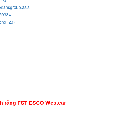
@ansgroup.asia
59334
uong_237
nh răng FST ESCO Westcar